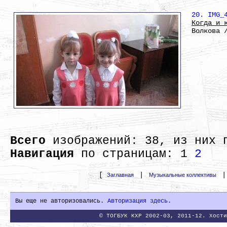
20. IMG_
Когда и 
Волкова 
Всего
изображений: 38, из них 
Навигация
по страницам:
1
2
[
|
Заглавная
Музыкальные коллективы
Вы еще не авторизовались.
Авторизация здесь.
© ТОГБУК КХР 2002-03, 2011-12. Хости