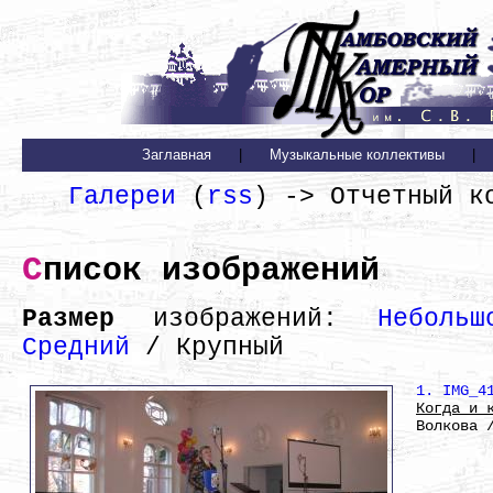
Заглавная
|
Музыкальные коллективы
|
Галереи
(
rss
) -> Отчетный к
Список изображений
Размер
изображений:
Небольш
Средний
/ Крупный
1. IMG_4
Когда и 
Волкова 