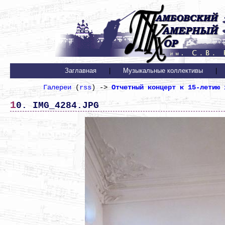
Заглавная
|
Музыкальные коллективы
|
Галереи
(
rss
) ->
Отчетный концерт к 15-летию 
10. IMG_4284.JPG