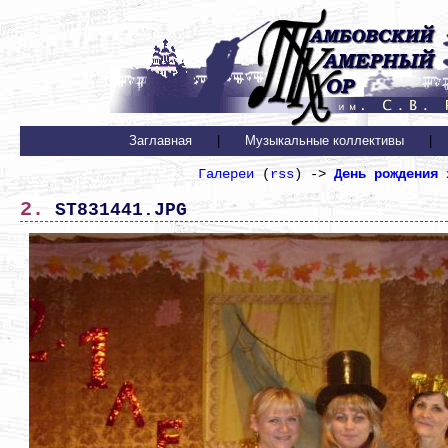
Заглавная
|
Музыкальные коллективы
|
Галереи
(
rss
) ->
День рождения 
2. ST831441.JPG