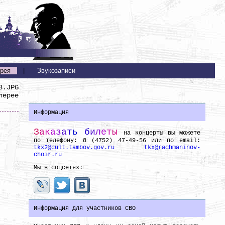
рея
|
Звукозаписи
8.JPG
лерее
Информация
З
а
к
а
з
а
т
ь
б
и
л
е
т
ы
на концерты вы можете
по телефону: 8 (4752) 47-49-56 или по email:
tkx2@cult.tambov.gov.ru
tkx@rachmaninov-
choir.ru
Мы в соцсетях:
Информация для участников СВО