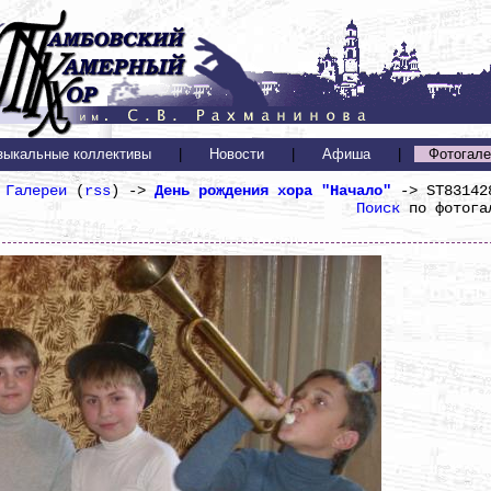
зыкальные коллективы
|
Новости
|
Афиша
|
Фотогале
Галереи
(
rss
) ->
День рождения хора "Начало"
-> ST83142
Поиск
по фотога