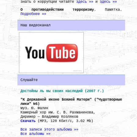
знать о коррупции читайте
здесь »»
и
здесь »»
О противодействии терроризму
. Памятка.
Подробнее »»
Наш видеоканал
Слушайте
Достойны ль мы своих наследий (2007 г.)
"К Державной иконе Божией Матери" ("Чудотворные
лики" №5)
муз. Ю. Фалик
Камерный хор им. С. В. Рахманинова,
Дирижер — Владимир Козляков
Скачать
(MP3, 128 Кбит/с, 3.02 Mb)
Все записи этого альбома »»
Все альбомы »»