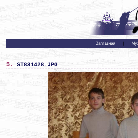
Заглавная
|
Му
5. ST831428.JPG