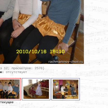
из 12; просмотров: 2570)
ие
:
отсутствует
текущее