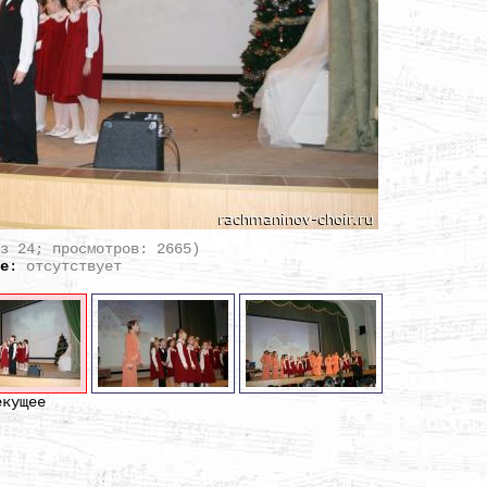
из 24; просмотров: 2665)
ие
:
отсутствует
екущее