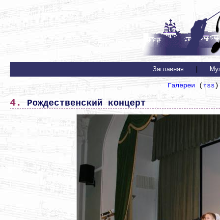
Заглавная
|
Му
Галереи
(
rss
)
4. Рождественский концерт