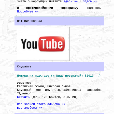
знать о коррупции читайте
здесь »»
и
здесь »»
О противодействии терроризму
. Памятка.
Подробнее »»
Наш видеоканал
Слушайте
Ямщики на подставе (игрище невзначай) (2013 г.)
Увертюра
Евстигней Фомин, Николай Львов
Камерный хор им. С.В.Рахманинова, ансамбль
"Домино"
Скачать
(MP3, 128 Кбит/с, 3.07 Mb)
Все записи этого альбома »»
Все альбомы »»