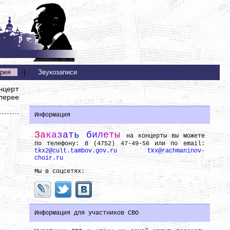
рея
|
Звукозаписи
нцерт
лерее
Информация
З
а
к
а
з
а
т
ь
б
и
л
е
т
ы
на концерты вы можете
по телефону: 8 (4752) 47-49-56 или по email:
tkx2@cult.tambov.gov.ru
tkx@rachmaninov-
choir.ru
Мы в соцсетях:
Информация для участников СВО