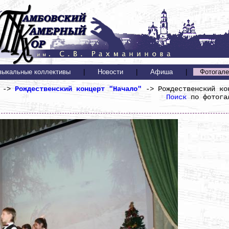
зыкальные коллективы
|
Новости
|
Афиша
|
Фотогале
 ->
Рождественский концерт "Начало"
-> Рождественский ко
Поиск
по фотога