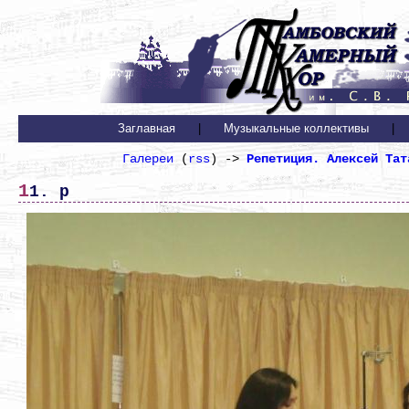
Заглавная
|
Музыкальные коллективы
|
Галереи
(
rss
) ->
Репетиция. Алексей Тат
11. р