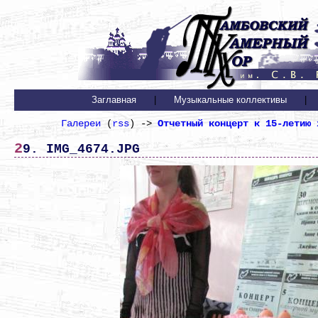
Заглавная
|
Музыкальные коллективы
|
Галереи
(
rss
) ->
Отчетный концерт к 15-летию 
29. IMG_4674.JPG