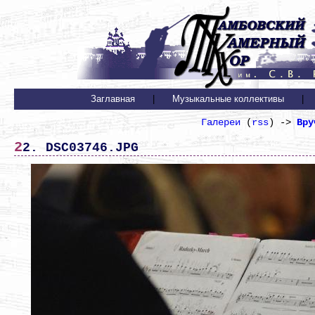
Заглавная
|
Музыкальные коллективы
|
Галереи
(
rss
) ->
Вру
22. DSC03746.JPG