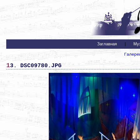
Заглавная
|
Му
Галере
13. DSC09780.JPG