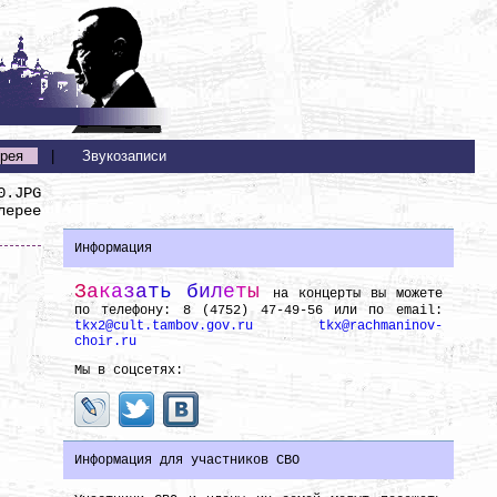
рея
|
Звукозаписи
0.JPG
лерее
Информация
З
а
к
а
з
а
т
ь
б
и
л
е
т
ы
на концерты вы можете
по телефону: 8 (4752) 47-49-56 или по email:
tkx2@cult.tambov.gov.ru
tkx@rachmaninov-
choir.ru
Мы в соцсетях:
Информация для участников СВО