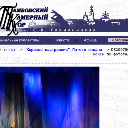
зыкальные коллективы
|
Новости
|
Афиша
|
Фотогале
и
(
rss
) ->
"Хорошее настроение" Пятого океана
-> DSC0978
Поиск
по фотога