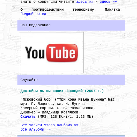
знать о коррупции читайте
здесь »»
и
здесь »»
О противодействии терроризму
. Памятка.
Подробнее »»
Наш видеоканал
Слушайте
Достойны ль мы своих наследий (2007 г.)
"Псковский бор" ("Три хора Ивана Бунина" №2)
муз. Р. Леденев, сл. И. Бунина
Камерный хор им. С. В. Рахманинова,
Дирижер — Владимир Козляков
Скачать
(MP3, 128 Кбит/с, 1.23 Mb)
Все записи этого альбома »»
Все альбомы »»