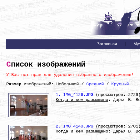
Заглавная
|
Му
Список изображений
У Вас нет прав для удаления выбранного изображения!
Размер
изображений: Небольшой /
Средний
/
Крупный
1. IMG_4126.JPG
(просмотров: 2729
Когда и кем размещено
: Дарья В. В
2. IMG_4140.JPG
(просмотров: 2701
Когда и кем размещено
: Дарья В. В