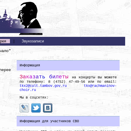
рея
|
Звукозаписи
чало"
Информация
лерее
З
а
к
а
з
а
т
ь
б
и
л
е
т
ы
на концерты вы можете
по телефону: 8 (4752) 47-49-56 или по email:
tkx2@cult.tambov.gov.ru
tkx@rachmaninov-
choir.ru
Мы в соцсетях:
Информация для участников СВО