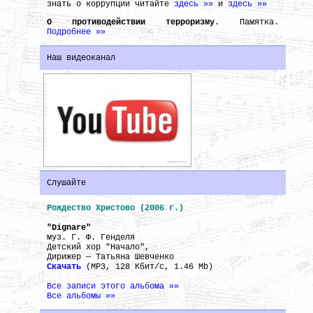
знать о коррупции читайте
здесь »»
и
здесь »»
О противодействии терроризму
. Памятка.
Подробнее »»
Наш видеоканал
Слушайте
Рождество Христово (2006 г.)
"Dignare"
муз. Г. Ф. Генделя
Детский хор "Начало",
Дирижер — Татьяна Шевченко
Скачать
(MP3, 128 Кбит/с, 1.46 Mb)
Все записи этого альбома »»
Все альбомы »»