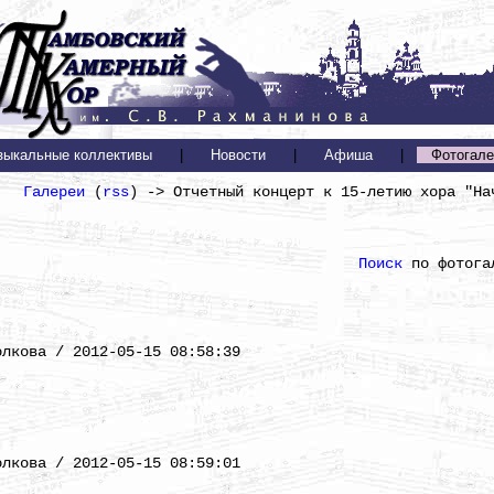
зыкальные коллективы
|
Новости
|
Афиша
|
Фотогале
Галереи
(
rss
) -> Отчетный концерт к 15-летию хора "На
Поиск
по фотога
)
олкова / 2012-05-15 08:58:39
)
олкова / 2012-05-15 08:59:01