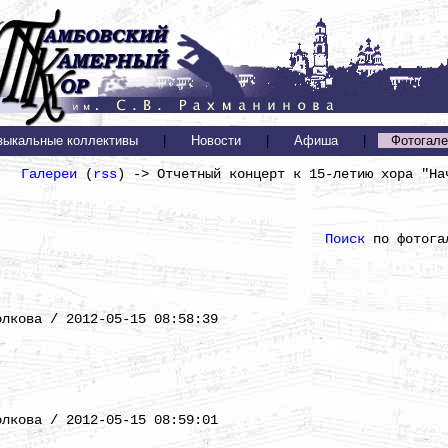
зыкальные коллективы
|
Новости
|
Афиша
|
Фотогале
Галереи
(
rss
) -> Отчетный концерт к 15-летию хора "На
Поиск
по фотога
)
олкова / 2012-05-15 08:58:39
)
олкова / 2012-05-15 08:59:01