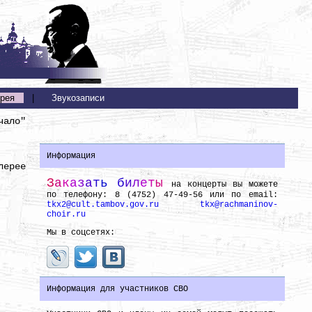
рея
|
Звукозаписи
чало"
Информация
лерее
З
а
к
а
з
а
т
ь
б
и
л
е
т
ы
на концерты вы можете
по телефону: 8 (4752) 47-49-56 или по email:
tkx2@cult.tambov.gov.ru
tkx@rachmaninov-
choir.ru
Мы в соцсетях:
Информация для участников СВО