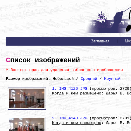
Заглавная
|
Му
Список изображений
У Вас нет прав для удаления выбранного изображения!
Размер
изображений: Небольшой /
Средний
/
Крупный
1. IMG_4126.JPG
(просмотров: 2729
Когда и кем размещено
: Дарья В. В
2. IMG_4140.JPG
(просмотров: 2701
Когда и кем размещено
: Дарья В. В