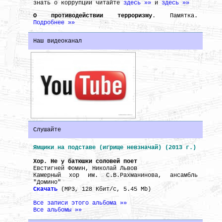
знать о коррупции читайте
здесь »»
и
здесь »»
О противодействии терроризму
. Памятка.
Подробнее »»
Наш видеоканал
Слушайте
Ямщики на подставе (игрище невзначай) (2013 г.)
Хор. Не у батюшки соловей поет
Евстигней Фомин, Николай Львов
Камерный хор им. С.В.Рахманинова, ансамбль
"Домино"
Скачать
(MP3, 128 Кбит/с, 5.45 Mb)
Все записи этого альбома »»
Все альбомы »»